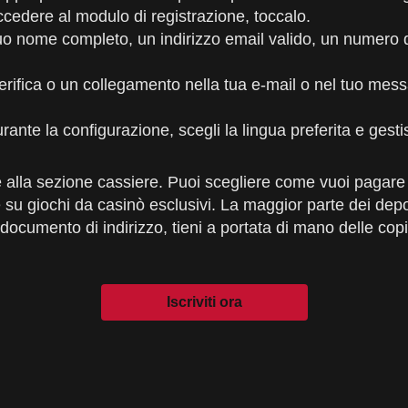
ccedere al modulo di registrazione, toccalo.
il tuo nome completo, un indirizzo email valido, un nume
verifica o un collegamento nella tua e-mail o nel tuo messa
rante la configurazione, scegli la lingua preferita e gesti
alla sezione cassiere. Puoi scegliere come vuoi pagare 
u giochi da casinò esclusivi. La maggior parte dei deposi
documento di indirizzo, tieni a portata di mano delle copie 
Iscriviti ora