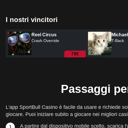
I nostri vincitori
Reel Circus
Michae
Crash Override
T-Back
79€
Passaggi per 
L'app SportBull Casino è facile da usare e richiede sol
giocare. Puoi iniziare subito a giocare nei migliori cas
A partire dal dispositivo mobile scelto, scarica l