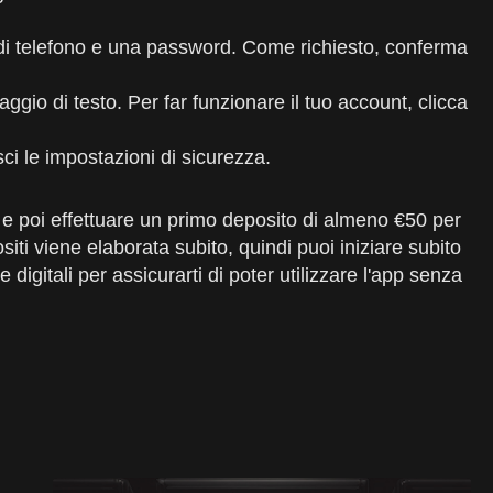
ro di telefono e una password. Come richiesto, conferma
ggio di testo. Per far funzionare il tuo account, clicca
sci le impostazioni di sicurezza.
e poi effettuare un primo deposito di almeno €50 per
ti viene elaborata subito, quindi puoi iniziare subito
digitali per assicurarti di poter utilizzare l'app senza