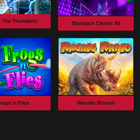
 The Thunderer
Blackjack Classic 45
Wonder Woman
rogs ‘n Flies