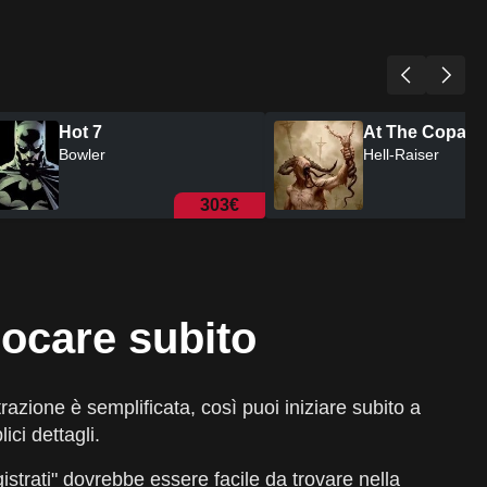
Hot 7
At The Copa
Bowler
Hell-Raiser
303€
giocare subito
azione è semplificata, così puoi iniziare subito a
ici dettagli.
egistrati" dovrebbe essere facile da trovare nella